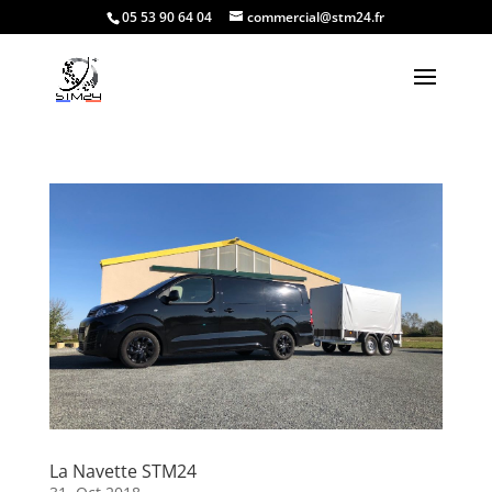
05 53 90 64 04
commercial@stm24.fr
La Navette STM24