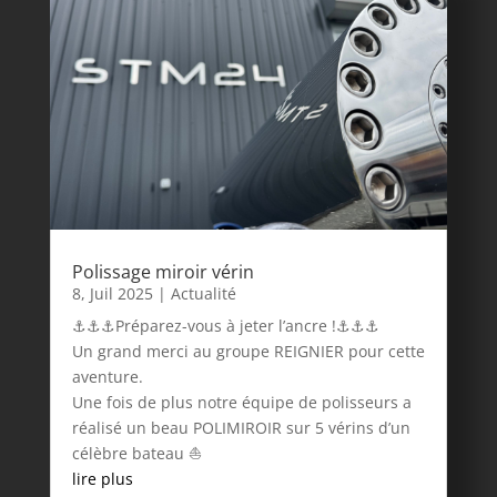
Polissage miroir vérin
8, Juil 2025
|
Actualité
⚓⚓⚓Préparez-vous à jeter l’ancre !⚓⚓⚓
Un grand merci au groupe REIGNIER pour cette
aventure.
Une fois de plus notre équipe de polisseurs a
réalisé un beau POLIMIROIR sur 5 vérins d’un
célèbre bateau ⛵
lire plus